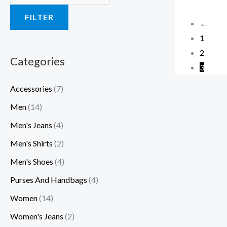
a
a
a
:
:
:
FILTER
←
s
s
s
$
$
$
1
:
:
:
1
3
3
2
$
$
$
0
0
5
Categories
3
1
3
4
.
.
.
Accessories
(7)
2
4
5
0
0
0
.
.
.
0
0
0
Men
(14)
0
0
0
.
.
.
Men's Jeans
(4)
0
0
0
Men's Shirts
(2)
.
.
.
Men's Shoes
(4)
Purses And Handbags
(4)
Women
(14)
Women's Jeans
(2)