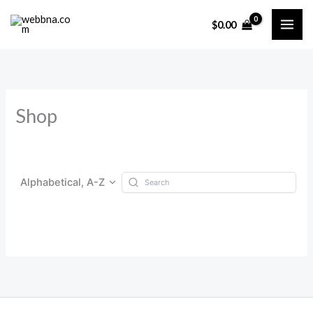
Skip
$
0.00
to
content
Shop
Alphabetical, A-Z